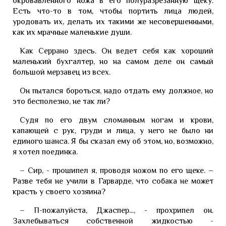
окровавленного ножа в его полуразрезанную щеку.
Есть что-то в том, чтобы портить лица людей,
уродовать их, делать их такими же несовершенными,
как их мрачные маленькие души.
Как Серрано здесь. Он ведет себя как хороший
маленький бухгалтер, но на самом деле он самый
большой мерзавец из всех.
Он пытался бороться, надо отдать ему должное, но
это бесполезно, не так ли?
Судя по его двум сломанным ногам и крови,
капающей с рук, груди и лица, у него не было ни
единого шанса. Я бы сказал ему об этом, но, возможно,
я хотел поединка.
– Сир, - прошипел я, проводя ножом по его щеке. –
Разве тебя не учили в Гарварде, что собака не может
красть у своего хозяина?
– П-пожалуйста, Джаспер..., - прохрипел он.
Захлебываться собственной жидкостью -