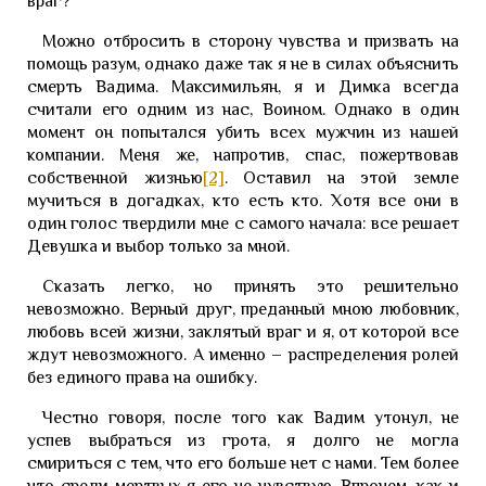
враг?
Можно отбросить в сторону чувства и призвать на
помощь разум, однако даже так я не в силах объяснить
смерть Вадима. Максимильян, я и Димка всегда
считали его одним из нас, Воином. Однако в один
момент он попытался убить всех мужчин из нашей
компании. Меня же, напротив, спас, пожертвовав
собственной жизнью
[2]
. Оставил на этой земле
мучиться в догадках, кто есть кто. Хотя все они в
один голос твердили мне с самого начала: все решает
Девушка и выбор только за мной.
Сказать легко, но принять это решительно
невозможно. Верный друг, преданный мною любовник,
любовь всей жизни, заклятый враг и я, от которой все
ждут невозможного. А именно – распределения ролей
без единого права на ошибку.
Честно говоря, после того как Вадим утонул, не
успев выбраться из грота, я долго не могла
смириться с тем, что его больше нет с нами. Тем более
что среди мертвых я его не чувствую. Впрочем, как и