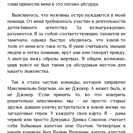
сами принесли меня в это логово абсурда.
Выяснилось, что мужчины остро нуждаются в моей
помощи. От меня требовалось участие в деятельности
детективного агентства. За вознаграждение,
разумеется. Я за собой соответствующих талантов не
замечала, однако быстро убедилась, что какой-то
толк от меня все-таки есть. Я умею считывать эмоции
людей и легко понимаю, врут они или говорят правду.
А иногда вижу образы мертвых. В общем, возможно,
цирк вовсе не был таким уж абсурдным местом для
нашего знакомства.
Так я стала частью команды, которой заправлял
Максимильян Бергман, он же Джокер. А может быть, и
не Джокер. Если принять то, во что поверить
решительно невозможно, мы – не просто старые
друзья, давшие клятву встретиться в новой жизни, но
загадочные герои. У каждого своя карта. Я – дама
червей или просто Девушка. Димка Соколов считает
себя бубновым валетом или Поэтом. Четвертым в
нашей команде был Вадим Волошин, король крестей