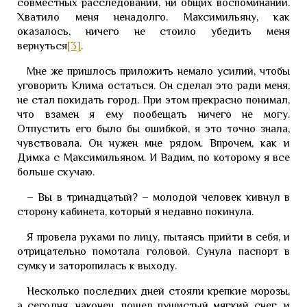
совместных расследований, ни общих воспоминаний.
Хватило меня ненадолго. Максимильяну, как
оказалось, ничего не стоило убедить меня
вернуться
[3]
.
Мне же пришлось приложить немало усилий, чтобы
уговорить Клима остаться. Он сделал это ради меня,
не стал покидать город. При этом прекрасно понимал,
что взамен я ему пообещать ничего не могу.
Отпустить его было бы ошибкой, я это точно знала,
чувствовала. Он нужен мне рядом. Впрочем, как и
Димка с Максимильяном. И Вадим, по которому я все
больше скучаю.
– Вы в тринадцатый? – молодой человек кивнул в
сторону кабинета, который я недавно покинула.
Я провела руками по лицу, пытаясь прийти в себя, и
отрицательно помотала головой. Сунула паспорт в
сумку и заторопилась к выходу.
Несколько последних дней стояли крепкие морозы,
а сегодня, наконец, пошел пушистый мягкий снег, и