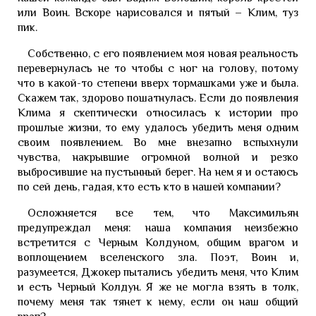
или Воин. Вскоре нарисовался и пятый – Клим, туз
пик.
Собственно, с его появлением моя новая реальность
перевернулась не то чтобы с ног на голову, потому
что в какой-то степени вверх тормашками уже и была.
Скажем так, здорово пошатнулась. Если до появления
Клима я скептически относилась к истории про
прошлые жизни, то ему удалось убедить меня одним
своим появлением. Во мне внезапно вспыхнули
чувства, накрывшие огромной волной и резко
выбросившие на пустынный берег. На нем я и остаюсь
по сей день, гадая, кто есть кто в нашей компании?
Осложняется все тем, что Максимильян
предупреждал меня: наша компания неизбежно
встретится с Черным Колдуном, общим врагом и
воплощением вселенского зла. Поэт, Воин и,
разумеется, Джокер пытались убедить меня, что Клим
и есть Черный Колдун. Я же не могла взять в толк,
почему меня так тянет к нему, если он наш общий