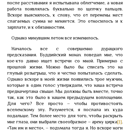
после расставания я испытывала облегчение, а новая
работа появлялась буквально по щелчку пальцев.
Вскоре выяснялось, к слову, что от перемены мест
слагаемых сумма не меняется. Это относилось и к
зарплате, и к обязанностям.
Однако минувшим летом все изменилось.
Началось все с совершенно дурацкого
предсказания. Буддийский монах поведал мне, что
кое-кто давно ищет встречи со мной. Примерно с
прошлой жизни. Можно было бы списать это на
глупый розыгрыш, что я честно попыталась сделать.
Однако вскоре в моей жизни появились трое мужчин,
которые в один голос утверждали, что наша встреча
предначертана свыше. Мы должны быть вместе, точно
так, как это было в нашем предыдущем воплощении.
Для чего? Все просто – чтобы противостоять
вселенскому злу. Разумеется, я послала их куда
подальше. Тем более место для того, чтобы раскрыть
мне глаза, они выбрали своеобразное – арену цирка
[1]
.
«Там им и место», – подумала тогда я. Но вскоре ноги