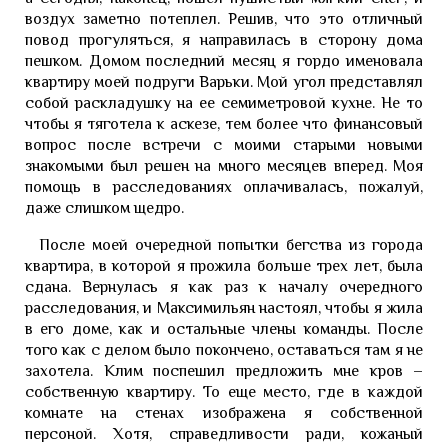
воздух заметно потеплел. Решив, что это отличный
повод прогуляться, я направилась в сторону дома
пешком. Домом последний месяц я гордо именовала
квартиру моей подруги Варьки. Мой угол представлял
собой раскладушку на ее семиметровой кухне. Не то
чтобы я тяготела к аскезе, тем более что финансовый
вопрос после встречи с моими старыми новыми
знакомыми был решен на много месяцев вперед. Моя
помощь в расследованиях оплачивалась, пожалуй,
даже слишком щедро.
После моей очередной попытки бегства из города
квартира, в которой я прожила больше трех лет, была
сдана. Вернулась я как раз к началу очередного
расследования, и Максимильян настоял, чтобы я жила
в его доме, как и остальные члены команды. После
того как с делом было покончено, оставаться там я не
захотела. Клим поспешил предложить мне кров –
собственную квартиру. То еще место, где в каждой
комнате на стенах изображена я собственной
персоной. Хотя, справедливости ради, кожаный