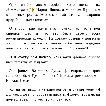
Один из фильмов я особенно хотел посмотреть:
«Уолл-стрит»
[3]
с Чарли Шином и Майклом Дугласом
в главных ролях. Это отличный фильм с хорошо
проработанным сюжетом.
О второй картине я знал только то, что в ней
снялась Шер и что это была своего рода
романтическая комедия. Не совсем обычный для меня
жанр, но я был там с женой и большой порцией
попкорна, так что почему бы и нет, собственно?!
И я скажу вам почему.
Просмотр фильма просто
выбил почву из-под ног!
Это фильм
«Во власти Луны»
[4]
, автором сценария
которого был Джон Патрик Шэнли, а режиссером –
Норман Джуисон.
Когда мы вышли из кинотеатра, я сказал жене: «Я
должен снова попробовать писать. Я хочу, чтобы люди
почувствовали то же, что и я сейчас».