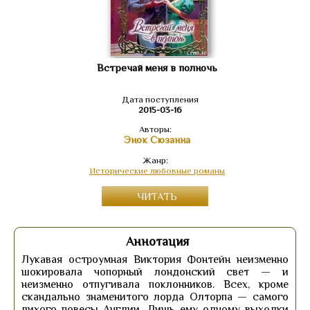
Встречай меня в полночь
Дата поступления
2015-03-16
Авторы:
Энок Сюзанна
Жанр:
Исторические любовные романы
ЧИТАТЬ
Аннотация
Лукавая остроумная Виктория Фонтейн неизменно
шокировала чопорный лондонский свет — и
неизменно отпугивала поклонников. Всех, кроме
скандально знаменитого лорда Олторпа — самого
лихого повесы Англии. Лишь ему одному выходки