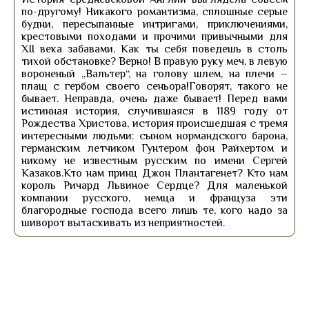
по-другому! Никакого романтизма, сплошные серые
будни, пересыпанные интригами, приключениями,
крестовыми походами и прочими привычными для
XII века забавами. Как ты себя поведешь в столь
тихой обстановке? Верно! В правую руку меч, в левую
вороненый „Вальтер“, на голову шлем, на плечи –
плащ с гербом своего сеньора!Говорят, такого не
бывает. Неправда, очень даже бывает! Перед вами
истинная история, случившаяся в 1189 году от
Рождества Христова, история происшедшая с тремя
интересными людьми: сыном нормандского барона,
германским летчиком Гунтером фон Райхертом и
никому не известным русским по имени Сергей
Казаков.Кто нам принц Джон Плантагенет? Кто нам
король Ричард Львиное Сердце? Для маленькой
компании русского, немца и француза эти
благородные господа всего лишь те, кого надо за
шиворот вытаскивать из неприятностей.