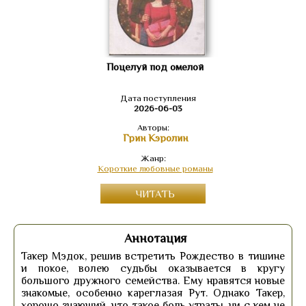
Поцелуй под омелой
Дата поступления
2026-06-03
Авторы:
Грин Кэролин
Жанр:
Короткие любовные романы
ЧИТАТЬ
Аннотация
Такер Мэдок, решив встретить Рождество в тишине
и покое, волею судьбы оказывается в кругу
большого дружного семейства. Ему нравятся новые
знакомые, особенно кареглазая Рут. Однако Такер,
хорошо знающий, что такое боль утраты, ни с кем не