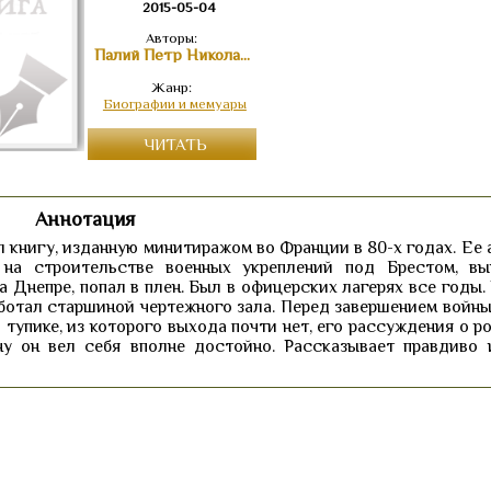
2015-05-04
Авторы:
Палий Петр Николаевич
Жанр:
Биографии и мемуары
ЧИТАТЬ
Аннотация
 книгу, изданную минитиражом во Франции в 80-х годах. Ее 
л на строительстве военных укреплений под Брестом, в
а Днепре, попал в плен. Был в офицерских лагерях все годы.
аботал старшиной чертежного зала. Перед завершением войны
в тупике, из которого выхода почти нет, его рассуждения о 
ну он вел себя вполне достойно. Рассказывает правдиво 