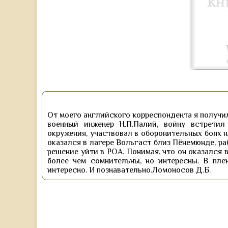
От моего английского корреспондента я получил
военный инженер Н.П.Палий, войну встрети
окружения, участвовал в оборонительных боях н
оказался в лагере Вольгаст близ Пёнемюнде, р
решение уйти в РОА. Понимая, что он оказался 
более чем сомнительны, но интересны. В пле
интересно. И познавательно.Ломоносов Д.Б.