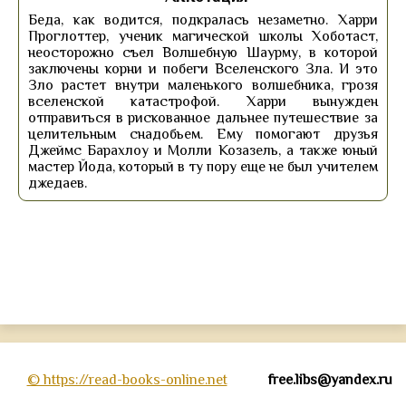
Беда, как водится, подкралась незаметно. Харри
Проглоттер, ученик магической школы Хоботаст,
неосторожно съел Волшебную Шаурму, в которой
заключены корни и побеги Вселенского Зла. И это
Зло растет внутри маленького волшебника, грозя
вселенской катастрофой. Харри вынужден
отправиться в рискованное дальнее путешествие за
целительным снадобьем. Ему помогают друзья
Джеймс Барахлоу и Молли Козазель, а также юный
мастер Йода, который в ту пору еще не был учителем
джедаев.
© https://read-books-online.net
free.libs@yandex.ru