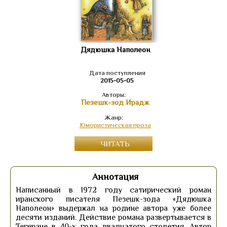
Дядюшка Наполеон
Дата поступления
2015-05-05
Авторы:
Пезешк-зод Ирадж
Жанр:
Юмористическая проза
ЧИТАТЬ
Аннотация
Написанный в 1972 году сатирический роман
иранского писателя Пезешк-зода «Дядюшка
Наполеон» выдержал на родине автора уже более
десяти изданий. Действие романа развертывается в
Тегеране в 40-х года двадцатого столетия. Автор