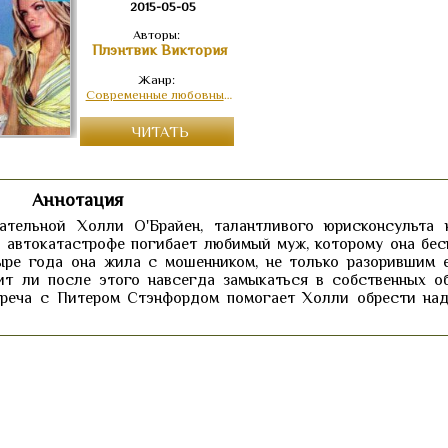
2015-05-05
Авторы:
Плэнтвик Виктория
Жанр:
Современные любовные романы
ЧИТАТЬ
Аннотация
тельной Холли О'Брайен, талантливого юрисконсульта 
 автокатастрофе погибает любимый муж, которому она бес
ыре года она жила с мошенником, не только разорившим е
ит ли после этого навсегда замыкаться в собственных о
треча с Питером Стэнфордом помогает Холли обрести на