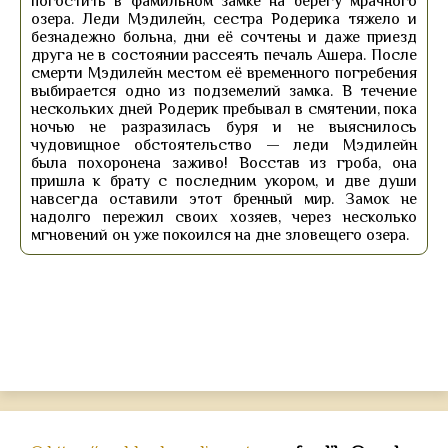
погостить в фамильном замке на берегу мрачного
озера. Леди Мэдилейн, сестра Родерика тяжело и
безнадежно больна, дни её сочтены и даже приезд
друга не в состоянии рассеять печаль Ашера. После
смерти Мэдилейн местом её временного погребения
выбирается одно из подземелий замка. В течение
нескольких дней Родерик пребывал в смятении, пока
ночью не разразилась буря и не выяснилось
чудовищное обстоятельство — леди Мэдилейн
была похоронена заживо! Восстав из гроба, она
пришла к брату с последним укором, и две души
навсегда оставили этот бренный мир. Замок не
надолго пережил своих хозяев, через несколько
мгновений он уже покоился на дне зловещего озера.