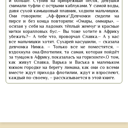
и больше. Ступив на прибрежный песок, девушки
снимали туфли с острыми каблуками. У самой воды,
давя сухой камышовый плавник, ходили мальчишки.
Они говорили: „Аф-фрика“.Девчонки сидели на
пирсе и без конца повторяли: «Омары, оммары», –
осязая у себя на ладонях тёплый жемчуг и красные
нитки коралловых бус.– Вы тоже хотите в Африку
убежать?– А тебе что, проворчал Славка.– А у нас
все мальчишки хотят. Сухарей насушили, – сказала
девчонка Нинка. – Только все не поместятся, –
вздохнула она.Флотилия, та самая, которая пойдёт
за тунцом в Африку, показалась на горизонте».О том,
как живут Славка, Варька и Васька в маленьком
южном городке на берегу лимана, как они со всеми
вместе ждут прихода флотилии, ждут и взрослеют,
каждый по-своему, – рассказывается в этой книге.