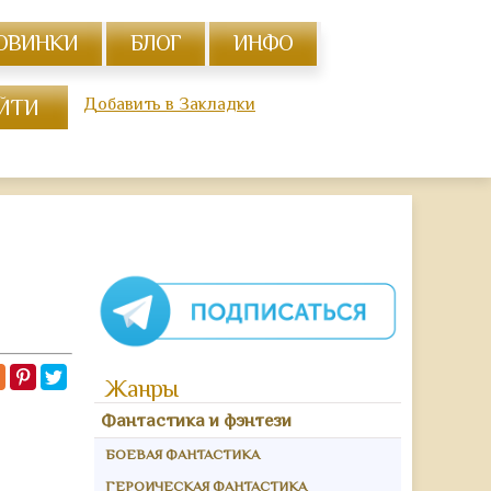
ОВИНКИ
БЛОГ
ИНФО
Добавить в Закладки
©
https://r
books
online.n
Жанры
Фантастика и фэнтези
БОЕВАЯ ФАНТАСТИКА
ГЕРОИЧЕСКАЯ ФАНТАСТИКА