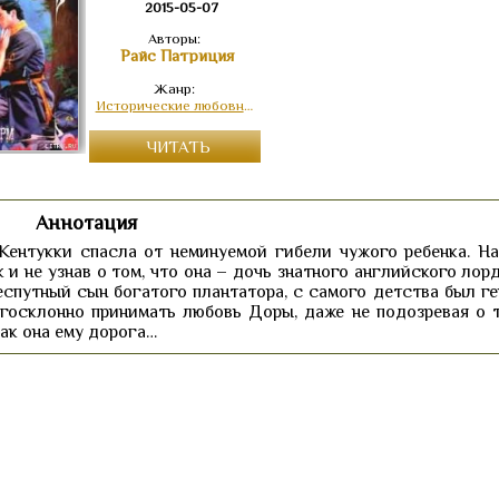
2015-05-07
Авторы:
Райс Патриция
Жанр:
Исторические любовные романы
ЧИТАТЬ
Аннотация
 Кентукки спасла от неминуемой гибели чужого ребенка. На
 и не узнав о том, что она – дочь знатного английского лор
еспутный сын богатого плантатора, с самого детства был ге
госклонно принимать любовь Доры, даже не подозревая о т
как она ему дорога…