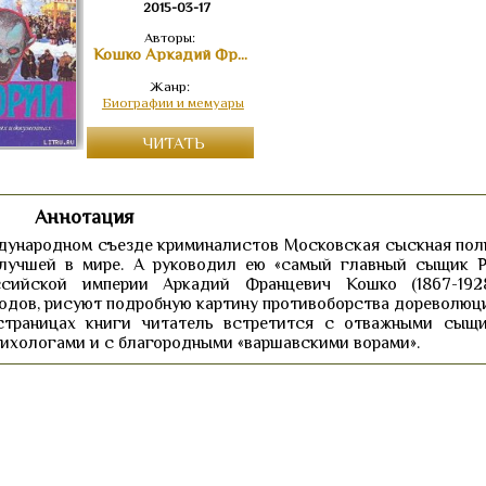
2015-03-17
Авторы:
Кошко Аркадий Францевич
Жанр:
Биографии и мемуары
ЧИТАТЬ
Аннотация
дународном съезде криминалистов Московская сыскная пол
 лучшей в мире. А руководил ею «самый главный сыщик Р
сийской империи Аркадий Францевич Кошко (1867-192
 годов, рисуют подробную картину противоборства дореволюц
страницах книги читатель встретится с отважными сыщ
ихологами и с благородными «варшавскими ворами».