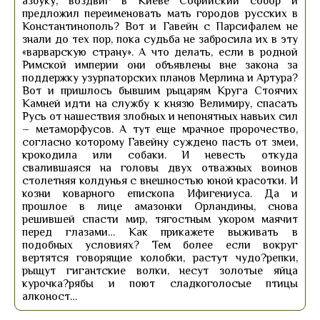
азбуку, воздвиг в Киеве Софийский собор и
предложил переименовать мать городов русских в
Константинополь? Вот и Гавейн с Парсифалем не
знали до тех пор, пока судьба не забросила их в эту
«варварскую страну». А что делать, если в родной
Римской империи они объявлены вне закона за
поддержку узурпаторских планов Мерлина и Артура?
Вот и пришлось бывшим рыцарям Круга Стоячих
Камней идти на службу к князю Велимиру, спасать
Русь от нашествия злобных и непонятных навьих сил
– метаморфусов. А тут еще мрачное пророчество,
согласно которому Гавейну суждено пасть от змеи,
крокодила или собаки. И невесть откуда
свалившаяся на головы двух отважных воинов
столетняя колдунья с внешностью юной красотки. И
козни коварного епископа Ифигениуса. Да и
прошлое в лице амазонки Орландины, снова
решившей спасти мир, тягостным укором маячит
перед глазами… Как прикажете выживать в
подобных условиях? Тем более если вокруг
вертятся говорящие колобки, растут чудо?репки,
рыщут гигантские волки, несут золотые яйца
курочка?рябы и поют сладкоголосые птицы
алконост…