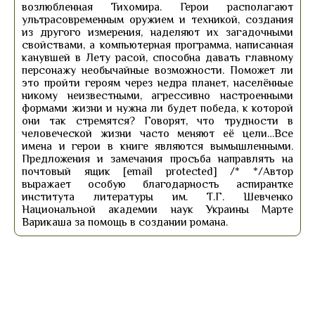
возлюбленная Тихомира. Герои располагают
ультрасовременным оружием и техникой, создания
из другого измерения, наделяют их загадочными
свойствами, а компьютерная программа, написанная
канувшей в Лету расой, способна давать главному
персонажу необычайные возможности. Поможет ли
это пройти героям через недра планет, населённые
никому неизвестными, агрессивно настроенными
формами жизни и нужна ли будет победа, к которой
они так стремятся? Говорят, что трудности в
человеческой жизни часто меняют её цели…Все
имена и герои в книге являются вымышленными.
Предложения и замечания просьба направлять на
почтовый ящик [email protected] /* */Автор
выражает особую благодарность аспирантке
института литературы им. Т.Г. Шевченко
Национальной академии наук Украины Марте
Варикаша за помощь в создании романа.