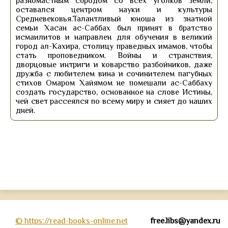
разномастным сбродом со всех уголков земли,
оставался центром науки и культуры
Средневековья.Талантливый юноша из знатной
семьи Хасан ас-Саббах был принят в братство
исмаилитов и направлен для обучения в великий
город ал-Кахира, столицу праведных имамов, чтобы
стать проповедником. Войны и странствия,
дворцовые интриги и коварство разбойников, даже
дружба с любителем вина и сочинителем пагубных
стихов Омаром Хайямом не помешали ас-Саббаху
создать государство, основанное на слове Истины,
чей свет рассеялся по всему миру и сияет до наших
дней.
© https://read-books-online.net
free.libs@yandex.ru