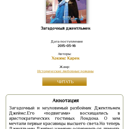
Загадочный джентльмен
Дата поступления
2015-03-16
Авторы:
Хокинс Карен
Жанр:
Исторические любовные романы
ЧИТАТЬ
Аннотация
Загадочный и неуловимый разбойник Джентльмен
Джеймс.Его «подвигами» восхищались в
аристократических гостиных Лондона. О нем
мечтали первые красавицы высшего света.Но теперь
Джентльмен Джеймс намерен остепениться, принять