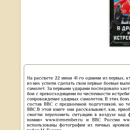
На рассвете 22 июня 41-го одними из первых, 
из них успели сделать свои первые боевые выле
самолет. За первыми ударами последовало хаоти
бои с превосходящими по численности истреби
сопровождение ударных самолетов. В этих боя
состав ВВС с предвоенной подготовкой, но те
ВВС.В этой книге они рассказывают, как, при
смогли переломить ситуацию в воздухе над 
помню» www.iremember.ru и ВВС России www
использованы фотографии из личных архивов