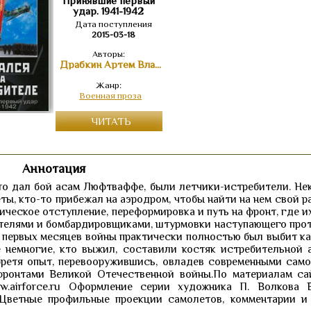
Принявшие первый
удар. 1941-1942
Дата поступления
2015-03-18
Авторы:
Драбкин Артем Владимирович
Жанр:
Военная проза
ЧИТАТЬ
Аннотация
кто дал бой асам Люфтваффе, были летчики-истребители. Не
ты, кто-то прибежал на аэродром, чтобы найти на нем свой 
ческое отступление, переформировка и путь на фронт, где и
телями и бомбардировщиками, штурмовки наступающего прот
х первых месяцев войны практически полностью был выбит к
 немногие, кто выжил, составили костяк истребительной 
обретя опыт, перевооружившись, овладев современными само
фронтами Великой Отечественной войны.По материалам са
.airforce.ru Оформление серии художника П. Волкова 
Цветные профильные проекции самолетов, комментарии и