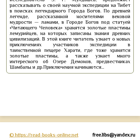
рассказывать о своей научной экспедиции на Тибет
в поисках легендарного Города Богов. По древней
легенде, рассказанной носителями вековой
мудрости — ламами, в Городе Богов под статуей
«Читающего Человека» хранятся золотые пластины
лемурийцев, на которых записаны знания древних
цивилизаций. В этой книге читатель узнает о новых
приключениях участников экспедиции в
таинственной пещере Харати, где тоже хранятся
золотые пластины, а также узнает много
интересного об Озере Демонов, предвестниках
Шамбалы и др.Приключения начинаются...
© https://read-books-online.net
free.libs@yandex.ru