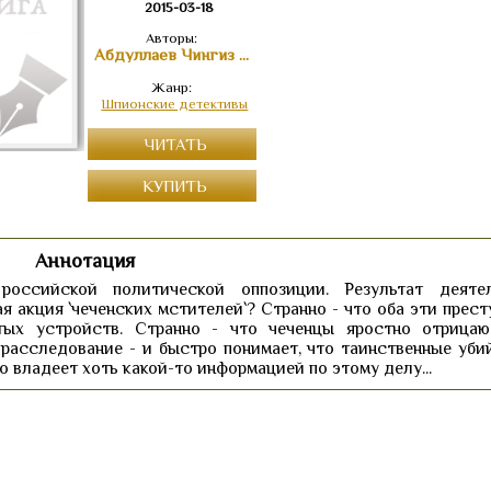
2015-03-18
Авторы:
Абдуллаев Чингиз Акифович
Жанр:
Шпионские детективы
ЧИТАТЬ
КУПИТЬ
Аннотация
оссийской политической оппозиции. Результат деяте
ая акция `чеченских мстителей`? Странно - что оба эти прес
ых устройств. Странно - что чеченцы яростно отрица
 расследование - и быстро понимает, что таинственные уби
кто владеет хоть какой-то информацией по этому делу...