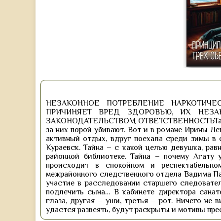
НЕЗАКОННОЕ ПОТРЕБЛЕНИЕ НАРКОТИЧЕ
ПРИЧИНЯЕТ ВРЕД ЗДОРОВЬЮ, ИХ НЕЗ
ЗАКОНОДАТЕЛЬСТВОМ ОТВЕТСТВЕННОСТЬТайны 
за них порой убивают. Вот и в романе Ирины Ле
активный отдых, вдруг поехала среди зимы в 
Кураевск. Тайна – с какой целью девушка, рав
районной библиотеке. Тайна – почему Агату у
происходит в спокойном и респектабельно
межрайонного следственного отдела Вадима Па
участие в расследовании старшего следовател
подлечить сына… В кабинете директора санат
глаза, другая – уши, третья – рот. Ничего не 
удастся развеять, будут раскрыты и мотивы пре