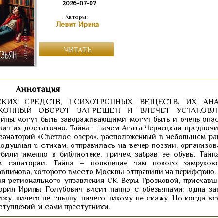
2026-07-07
Авторы:
Левит Ирина
ЧИТАТЬ
Аннотация
СКИХ СРЕДСТВ, ПСИХОТРОПНЫХ ВЕЩЕСТВ, ИХ АН
АКОННЫЙ ОБОРОТ ЗАПРЕЩЕН И ВЛЕЧЕТ УСТАНОВЛ
могут быть завораживающими, могут быть и очень опа
вит их достаточно. Тайна – зачем Агата Чернецкая, предпоч
санаторий «Светлое озеро», расположенный в небольшом ра
нодушная к стихам, отправилась на вечер поэзии, организов
били именно в библиотеке, причем забрав ее обувь. Тайн
м санатории. Тайна – появление там нового замруков
влинова, которого вместо Москвы отправили на периферию. 
я регионального управления СК Веры Грозновой, приехавш
ория Ирины Голубович висит панно с обезьянами: одна за
вижу, ничего не слышу, ничего никому не скажу. Но когда в
ступлений, и сами преступники.